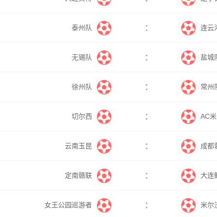
:
泰州队
连云
:
无锡队
盐城
:
徐州队
常州
:
切尔西
AC
:
云南玉昆
成都
:
定南赣联
大连
:
女王公园巡游者
米尔