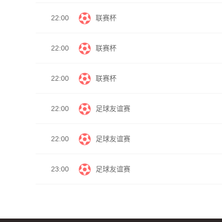
22:00
联赛杯
22:00
联赛杯
22:00
联赛杯
22:00
足球友谊赛
22:00
足球友谊赛
23:00
足球友谊赛