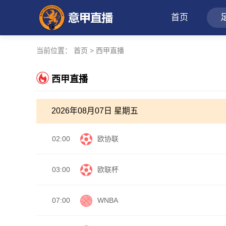
首页
当前位置：
首页
>
西甲直播
西甲直播
2026年08月07日 星期五
02:00
欧协联
03:00
欧联杯
07:00
WNBA