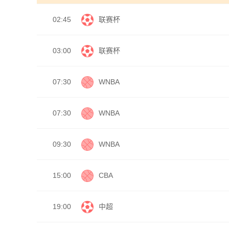
02:45
联赛杯
03:00
联赛杯
07:30
WNBA
07:30
WNBA
09:30
WNBA
15:00
CBA
19:00
中超