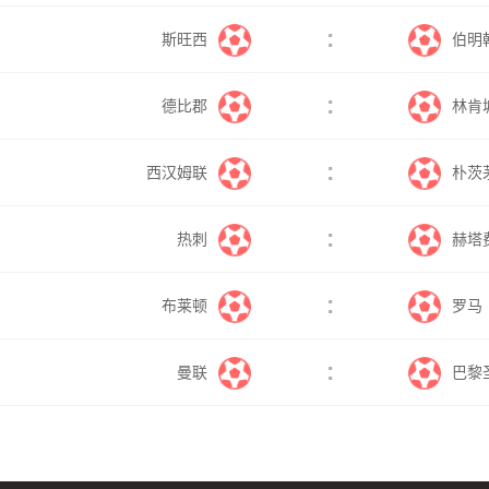
:
斯旺西
伯明
:
德比郡
林肯
:
西汉姆联
朴茨
:
热刺
赫塔
:
布莱顿
罗马
:
曼联
巴黎