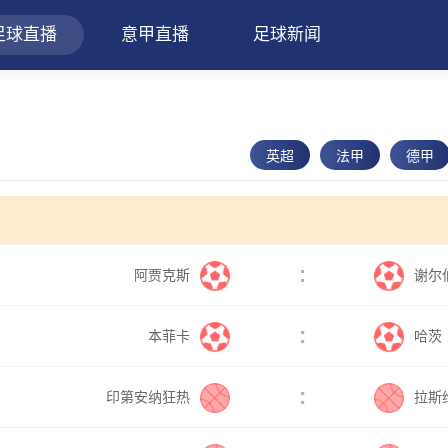
足球直播
意甲直播
足球新闻
英超
法甲
德甲
:
阿贾克斯
谢尔
:
本菲卡
哈茨
:
印第安纳狂热
拉斯