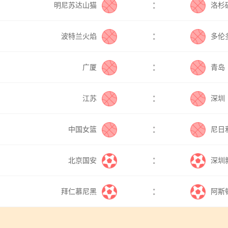
:
明尼苏达山猫
洛杉
:
波特兰火焰
多伦
:
广厦
青岛
:
江苏
深圳
:
中国女篮
尼日
:
北京国安
深圳
:
拜仁慕尼黑
阿斯