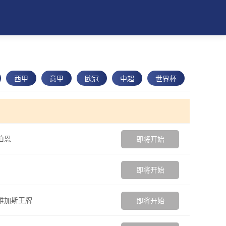
西甲
意甲
欧冠
中超
世界杯
伯恩
即将开始
即将开始
维加斯王牌
即将开始