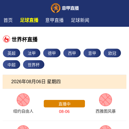
首页
足球直播
意甲直播
足球新闻
世界杯直播
英超
法甲
德甲
西甲
意甲
欧冠
中超
世界杯
2026年08月06日 星期四
WNBA
直播中
纽约自由人
西雅图风暴
08-06
WNBA