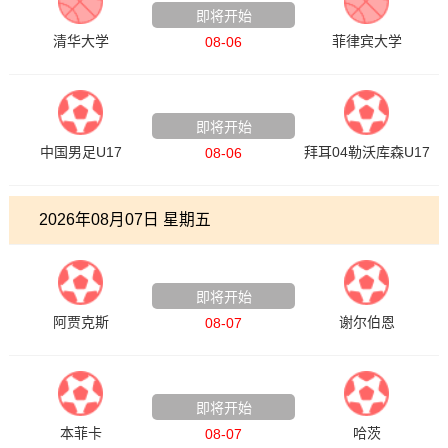
即将开始
清华大学
菲律宾大学
08-06
上海明日之星冠军杯
即将开始
中国男足U17
拜耳04勒沃库森U17
08-06
2026年08月07日 星期五
欧协联
即将开始
阿贾克斯
谢尔伯恩
08-07
欧联杯
即将开始
本菲卡
哈茨
08-07