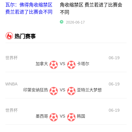
角收缩禁区 费兰若进了比赛会
不同
2026-06-17
热门赛事
世界杯
06-19
加拿大
VS
卡塔尔
WNBA
06-19
印第安纳狂热
VS
亚特兰大梦想
世界杯
06-19
墨西哥
VS
韩国