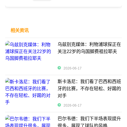
相关资讯
乌兹别克媒体：利物浦球探正在
关注22岁的乌国脚费祖拉耶夫
2026-06-17
斯卡洛尼：我们看了巴西和西班
牙的比赛，不存在轻松、好踢的
对手
2026-06-17
巴尔韦德：我们下半场表现提升
很多，展现了球队的风格