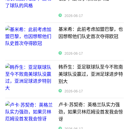
2026-06-17
基米希：此前考虑加盟巴黎，也
因想帮他们队史首次夺得欧冠
2026-06-17
韩乔生：亚足联球队至今不败南
美球队没赢过，亚洲足球进步特
别大
2026-06-17
卢卡·苏契奇：英格兰队实力强
劲，如果贝林厄姆没首发我会惊
讶