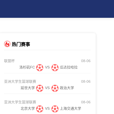
热门赛事
联盟杯
08-06
洛杉矶FC
VS
瓜达拉哈拉
亚洲大学生篮球联赛
08-06
延世大学
VS
政治大学
亚洲大学生篮球联赛
08-06
北京大学
VS
上海交通大学