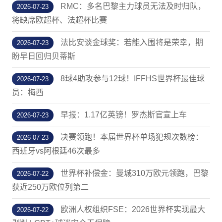
RMC：多名巴黎主力球员无法及时归队，
2026-07-23
将缺席欧超杯、法超杯比赛
法比安谈金球奖：若能入围将是荣幸，期
2026-07-23
盼早日回归贝蒂斯
8球4助攻参与12球！IFFHS世界杯最佳球
2026-07-23
员：梅西
早报：1.17亿英镑！罗杰斯官宣上车
2026-07-23
决赛领跑！本届世界杯单场犯规次数榜：
2026-07-23
西班牙vs阿根廷46次最多
世界杯补偿金：曼城310万欧元领跑，巴黎
2026-07-22
获近250万欧位列第二
欧洲人权组织FSE：2026世界杯实现最大
2026-07-22