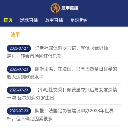
首页
足球直播
意甲直播
足球新闻
法甲
记者社媒讽刺罗马诺：就像《绿野仙
2026-07-27
踪》，转会市场网红俱乐部
朗斯主席：在法国，只有巴黎圣日耳曼的
2026-07-23
收入达到欧洲水平
【小吧社交秀】佩德里夺冠后与女友深情
2026-07-23
一吻 瓦尔加迎31岁生日
队报：法国足协被建议申办2038年世界
2026-07-23
杯，但不确定因素很多