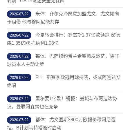
剥削 LGBT+球迷安全无保障
米体：齐尔克泽愿意加盟尤文，尤文倾向
2026-07-22
于租借 他与穆阿尼能共存
今夏转会排行：罗杰斯1.37亿欧领跑 安德
2026-07-22
森1.35亿欧 托纳利1.08亿
每体：巴萨续约费兰希望愈发渺茫，除非
2026-07-22
球员本人主动让步
FH：新赛季欧冠用球揭晓，或成阿迪达斯
2026-07-22
绝唱
里尔要1亿欧！镜报：曼城与布阿迪达协
2026-07-22
议，曼联阿森纳也在竞争
都体：尤文图斯3800万欧报价穆阿尼遭
2026-07-22
拒，B计划马特塔随时启动