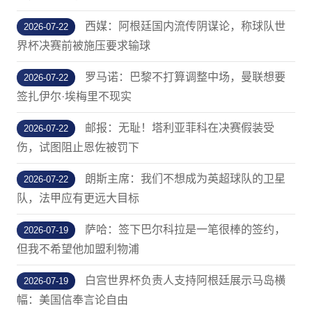
西媒：阿根廷国内流传阴谋论，称球队世
2026-07-22
界杯决赛前被施压要求输球
罗马诺：巴黎不打算调整中场，曼联想要
2026-07-22
签扎伊尔·埃梅里不现实
邮报：无耻！塔利亚菲科在决赛假装受
2026-07-22
伤，试图阻止恩佐被罚下
朗斯主席：我们不想成为英超球队的卫星
2026-07-22
队，法甲应有更远大目标
萨哈：签下巴尔科拉是一笔很棒的签约，
2026-07-19
但我不希望他加盟利物浦
白宫世界杯负责人支持阿根廷展示马岛横
2026-07-19
幅：美国信奉言论自由