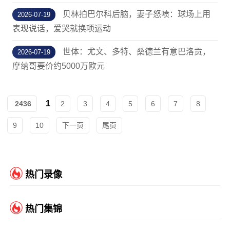
贝林拍巴尔科后脑，妻子怒喷：球场上用
2026-07-19
表现说话，爱哭就换项运动
世体：尤文、多特、桑德兰有意巴洛贡，
2026-07-19
摩纳哥要价约5000万欧元
1
2436
2
3
4
5
6
7
8
9
10
下一页
尾页
热门录像
热门集锦